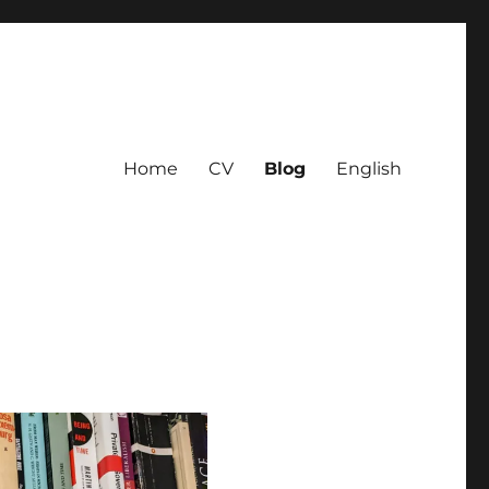
Home
CV
Blog
English