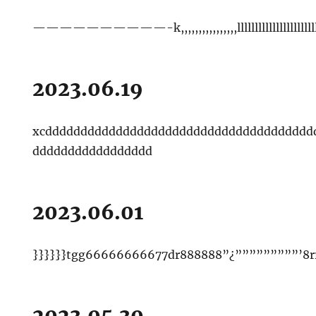
——————————-k,,,,,,,,,,,,,,,,llllllllllllllllllllll
2023.06.19
xcdddddddddddddddddddddddddddddddddddddd
ddddddddddddddddd
2023.06.01
}}}}}}tgg66666666677dr888888”¿”””””””””’8rrrr
2023.05.30