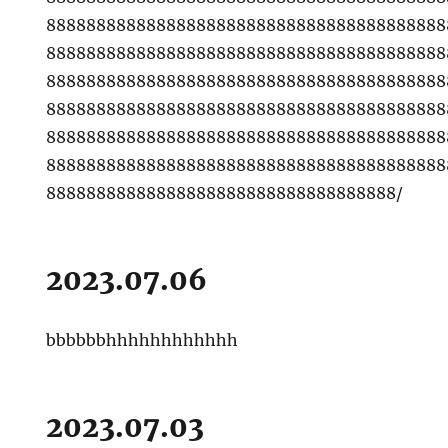
8888888888888888888888888888888888888888
8888888888888888888888888888888888888888
8888888888888888888888888888888888888888
8888888888888888888888888888888888888888
8888888888888888888888888888888888888888
8888888888888888888888888888888888888888
88888888888888888888888888888888888/
2023.07.06
bbbbbbhhhhhhhhhhhh
2023.07.03