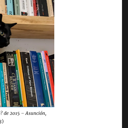
? de 2015 – Asunción,
3
)