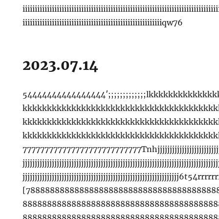
iiiiiiiiiiiiiiiiiiiiiiiiiiiiiiiiiiiiiiiiiiiiiiiiiiiiiiiiiiiiiiiiiiiiiiiiiiiiiiii
iiiiiiiiiiiiiiiiiiiiiiiiiiiiiiiiiiiiiiiiiiiiiiiiiiiiiiiiiqw76
2023.07.14
54444444444444444′;;;;;;;;;;;;;lkkkkkkkkkkkk
kkkkkkkkkkkkkkkkkkkkkkkkkkkkkkkkkkkkkkkk
kkkkkkkkkkkkkkkkkkkkkkkkkkkkkkkkkkkkkkkk
kkkkkkkkkkkkkkkkkkkkkkkkkkkkkkkkkkkkkkkk
777777777777777777777777777Tnhjjjjjjjjjjjjjjjjjjjjjjjjjjjjjjjjj
jjjjjjjjjjjjjjjjjjjjjjjjjjjjjjjjjjjjjjjjjjjjjjjjjjjjjjjjjjjjjjjjjjjjjjjjjjjjjjjj
jjjjjjjjjjjjjjjjjjjjjjjjjjjjjjjjjjjjjjjjjjjjjjjjjjjjjjjjjjjjjjjj6t54rr
[788888888888888888888888888888888888888
8888888888888888888888888888888888888888
8888888888888888888888888888888888888888