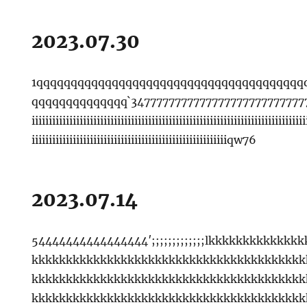
2023.07.30
1qqqqqqqqqqqqqqqqqqqqqqqqqqqqqqqqqqqqqqq
qqqqqqqqqqqqqq`347777777777777777777777777777777
iiiiiiiiiiiiiiiiiiiiiiiiiiiiiiiiiiiiiiiiiiiiiiiiiiiiiiiiiiiiiiiiiiiiiiiiiiiiiiii
iiiiiiiiiiiiiiiiiiiiiiiiiiiiiiiiiiiiiiiiiiiiiiiiiiiiiiiiiqw76
2023.07.14
54444444444444444′;;;;;;;;;;;;;lkkkkkkkkkkkk
kkkkkkkkkkkkkkkkkkkkkkkkkkkkkkkkkkkkkkkk
kkkkkkkkkkkkkkkkkkkkkkkkkkkkkkkkkkkkkkkk
kkkkkkkkkkkkkkkkkkkkkkkkkkkkkkkkkkkkkkkk