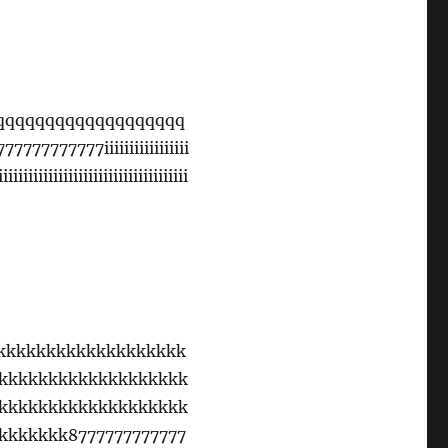
qqqqqqqqqqqqqqqqqqq
7777777iiiiiiiiiiiiiiiii
iiiiiiiiiiiiiiiiiiiiiiiiiiiiiiiiiiiiii
kkkkkkkkkkkkkkkkkkkkk
kkkkkkkkkkkkkkkkkkk
kkkkkkkkkkkkkkkkkkk
kkkkkkk8777777777777