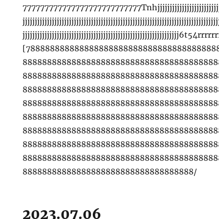
777777777777777777777777777Tnhjjjjjjjjjjjjjjjjjjjjjjjjjjjjjjjjj
jjjjjjjjjjjjjjjjjjjjjjjjjjjjjjjjjjjjjjjjjjjjjjjjjjjjjjjjjjjjjjjjjjjjjjjjjjjjjjjj
jjjjjjjjjjjjjjjjjjjjjjjjjjjjjjjjjjjjjjjjjjjjjjjjjjjjjjjjjjjjjjjj6t54rr
[788888888888888888888888888888888888888
8888888888888888888888888888888888888888
8888888888888888888888888888888888888888
8888888888888888888888888888888888888888
8888888888888888888888888888888888888888
8888888888888888888888888888888888888888
8888888888888888888888888888888888888888
8888888888888888888888888888888888888888
8888888888888888888888888888888888888888
88888888888888888888888888888888888/
2023.07.06