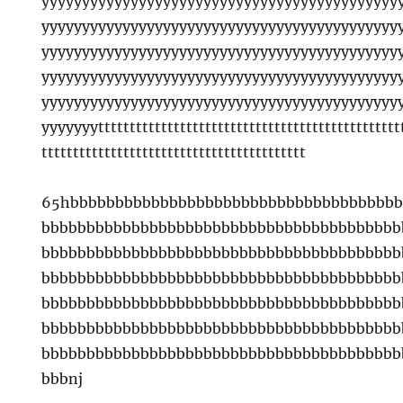
yyyyyyyyyyyyyyyyyyyyyyyyyyyyyyyyyyyyyyyyyyyy
yyyyyyyyyyyyyyyyyyyyyyyyyyyyyyyyyyyyyyyyyyyy
yyyyyyyyyyyyyyyyyyyyyyyyyyyyyyyyyyyyyyyyyyyy
yyyyyyyyyyyyyyyyyyyyyyyyyyyyyyyyyyyyyyyyyyyy
yyyyyyyyyyyyyyyyyyyyyyyyyyyyyyyyyyyyyyyyyyyy
yyyyyyyttttttttttttttttttttttttttttttttttttttttttttttttt
tttttttttttttttttttttttttttttttttttttttttt
65hbbbbbbbbbbbbbbbbbbbbbbbbbbbbbbbbbbbbb
bbbbbbbbbbbbbbbbbbbbbbbbbbbbbbbbbbbbbbbb
bbbbbbbbbbbbbbbbbbbbbbbbbbbbbbbbbbbbbbbb
bbbbbbbbbbbbbbbbbbbbbbbbbbbbbbbbbbbbbbbb
bbbbbbbbbbbbbbbbbbbbbbbbbbbbbbbbbbbbbbbb
bbbbbbbbbbbbbbbbbbbbbbbbbbbbbbbbbbbbbbbb
bbbbbbbbbbbbbbbbbbbbbbbbbbbbbbbbbbbbbbbb
bbbnj