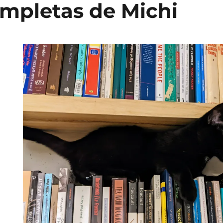
mpletas de Michi