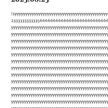
|1yyyyyyyyyyyyyyyyyyyyyyyyyyyyyyyyyyyyyyyyyy
233333333333566666666666666666666666666t
yyyyyyyyyyyyyyyyyyyyyyyyyyyyyyyyyyyyyyyyyyyy
yyyyyyyyyyyyyyyyyyyyyyyyyyyyyyyyyyyyyyyyyyyy
yyyyyyyyyyyyyyyyyyyyyyyyyyyyyyyyyyyyyyyyyyyy
yyyyyyyyyyyyyyyyyyyyyyyyyyyyyyyyyyyyyyyyyyyy
yyyyyyyyyyyyyyyyyyyyyyyyyyyyyyyyyyyyyyyyyyyy
yyyyyyyyyyyyyyyyyyyyyyyyyyyyyyyyyyyyyyyyyyyy
yyyyyyyyyyyyyyyyyyyyyyyyyyyyyyyyyyyyyyyyyyyy
yyyyyyyyyyyyyyyyyyyyyyyyyyyyyyyyyyyyyyyyyyyy
yyyyyyyyyyyyyyyyyyyyyyyyyyyyyyyyyyyyyyyyyyyy
yyyyyyyyyyyyyyyyyyyyyyyyyyyyyyyyyyyyyyyyyyyy
yyyyyyyyyyyyyyyyyyyyyyyyyyyyyyyyyyyyyyyyyyyy
yyyyyyyyyyyyyyyyyyyyyyyyyyyyyyyyyyyyyyyyyyyy