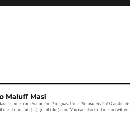
o Maluff Masi
asi. I come from Asunción, Paraguay. I’m a Philosophy PhD Candidate a
l me at mmaluff (at) gmail (dot) com. You can also find me on twitter